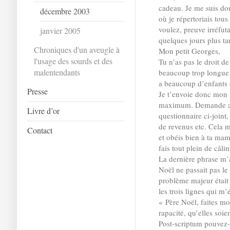
cadeau. Je me suis don
décembre 2003
où je répertoriais tou
voulez, preuve irréfut
janvier 2005
quelques jours plus ta
Chroniques d'un aveugle à
Mon petit Georges,
l'usage des sourds et des
Tu n’as pas le droit de 
malentendants
beaucoup trop longue p
a beaucoup d’enfants q
Presse
Je t’envoie donc mon f
maximum. Demande auss
Livre d’or
questionnaire ci-joint,
de revenus etc. Cela m
Contact
et obéis bien à ta mam
fais tout plein de câli
La dernière phrase m’a
Noël ne passait pas l
problème majeur était
les trois lignes qui m’é
« Père Noël, faites mo
rapacité, qu’elles soie
Post-scriptum pouvez