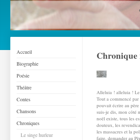
Accueil
Chronique 
Biographie
Poésie
Théâtre
Alleluia ! alleluia !
Le 
Tout a commencé par un
Contes
pouvait écrire au père 
Chansons
suis-je dis, mon côté m
noël existe, tous les e
Chroniques
douteux, les revendicat
les massacres et la pol
Le singe hurleur
faire, demander au Pè