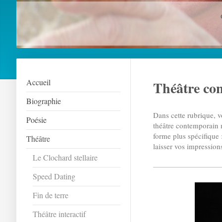
Accueil
Théâtre co
Biographie
Dans cette rubrique, 
Poésie
théâtre contemporain 
forme plus spécifique 
Théâtre
laisser vos impression
Le Clochard stellaire
Speed Dating
Fin de terre
Théâtre interactif