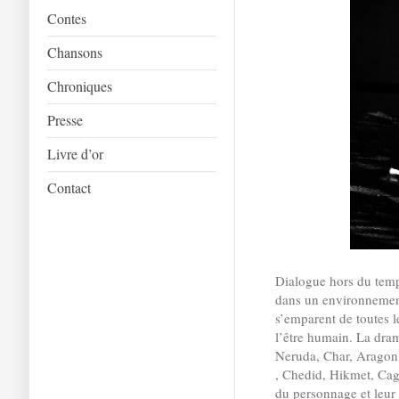
Contes
Chansons
Chroniques
Presse
Livre d’or
Contact
Dialogue hors du temp
dans un environnement 
s’emparent de toutes l
l’être humain. La dra
Neruda, Char, Aragon
, Chedid, Hikmet, Cagl
du personnage et leur 